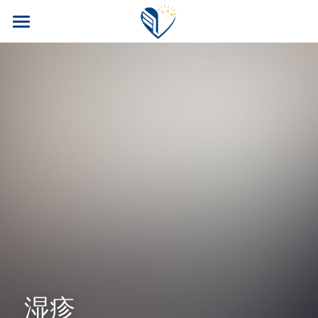
首页
PM公司
FITLINE产品
四大福利
核心产品
核心科技
案例博客
旅游奖励
安全性
训练计划
会员专区
科研团队
养老保险
我要加入！
常见问题
汽车奖励
搜索
湿疹
运动员目录