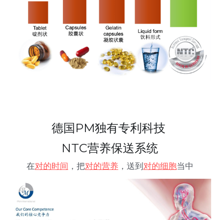
德国PM独有专利科技 
NTC营养保送系统
在
对的时间
，把
对的营养
，送到
对的细胞
当中