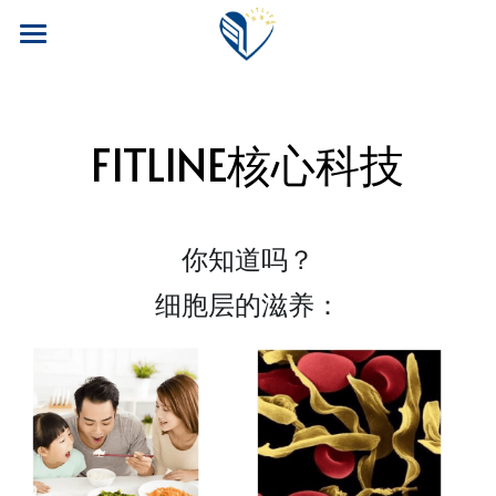
首页
PM公司
FITLINE核心科技
FITLINE产品
四大福利
核心产品
你知道吗？
核心科技
案例博客
旅游奖励
细胞层的滋养：
安全性
训练计划
会员专区
科研团队
养老保险
我要加入！
常见问题
汽车奖励
搜索
运动员目录