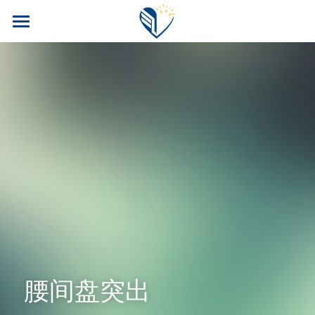
首页
PM公司
FITLINE产品
四大福利
核心产品
核心科技
案例博客
旅游奖励
安全性
训练计划
会员专区
科研团队
养老保险
我要加入！
常见问题
汽车奖励
搜索
腰间盘突出
运动员目录