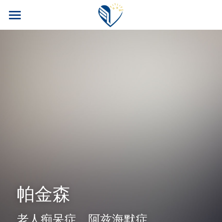
首页
PM公司
FITLINE产品
四大福利
核心产品
核心科技
案例博客
旅游奖励
安全性
训练计划
会员专区
科研团队
养老保险
我要加入！
帕金森
常见问题
汽车奖励
搜索
运动员目录
老人痴呆症、阿兹海默症