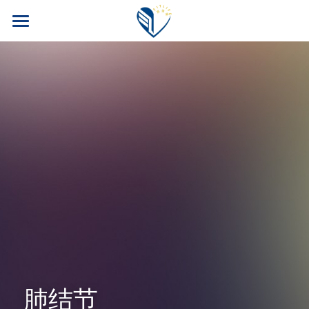
首页
PM公司
FITLINE产品
四大福利
核心产品
核心科技
案例博客
旅游奖励
安全性
训练计划
会员专区
科研团队
养老保险
我要加入！
常见问题
汽车奖励
搜索
肺结节
运动员目录