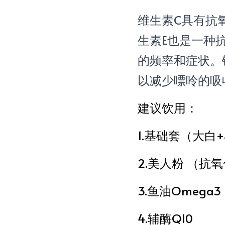
维生素C具有抗
生素E也是一种
的频率和症状。
以减少嘌呤的吸
建议饮用：
1.基础套（大白
2.美人粉 （抗
3.鱼油Omega3
4.辅酶Q10