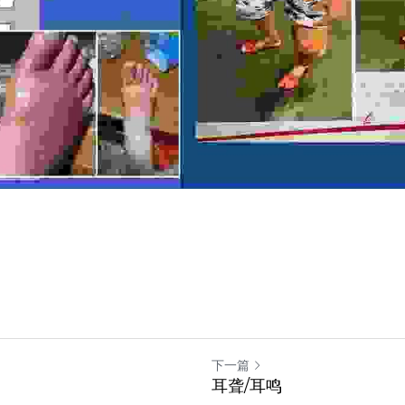
下一篇
耳聋/耳鸣