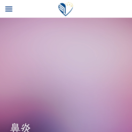
首页
PM公司
FITLINE产品
四大福利
核心产品
核心科技
案例博客
旅游奖励
安全性
训练计划
会员专区
科研团队
养老保险
我要加入！
常见问题
汽车奖励
搜索
鼻炎
运动员目录