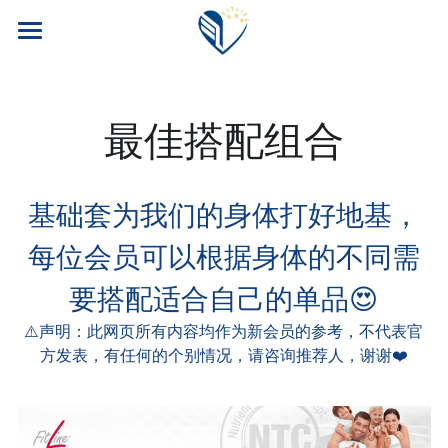
首页
PM公司
最佳搭配组合
FITLINE产品
四大福利
核心产品
基础套为我们的身体打好地基，
每位会员可以根据身体的不同需
核心科技
案例博客
旅游奖励
要搭配适合自己的单品😍
安全性
训练计划
会员专区
⚠️声明：此网页所有内容均作为新会员的参考，不代表官
科研团队
养老保险
我要加入！
方发表，有任何的个别情况，请咨询推荐人，谢谢❤️
常见问题
汽车奖励
搜索
运动员目录