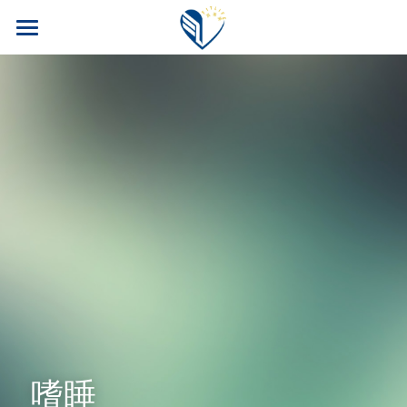
首页
PM公司
FITLINE产品
四大福利
核心产品
核心科技
案例博客
旅游奖励
安全性
训练计划
会员专区
科研团队
养老保险
我要加入！
常见问题
汽车奖励
搜索
嗜睡
运动员目录