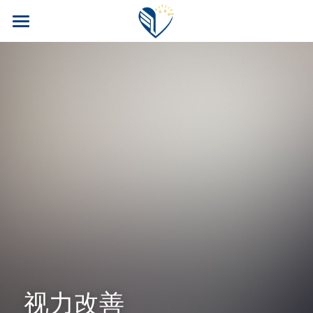
首页
PM公司
FITLINE产品
四大福利
核心产品
核心科技
案例博客
旅游奖励
安全性
训练计划
会员专区
科研团队
养老保险
我要加入！
常见问题
汽车奖励
搜索
视力改善
运动员目录