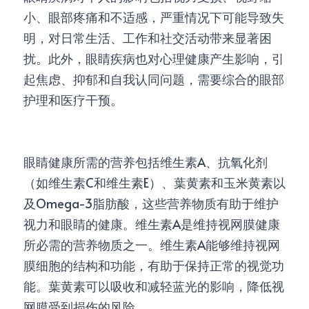
小、眼部疼痛和不适感，严重情况下可能导致失
明，对日常生活、工作和社交活动带来显著困
扰。此外，眼睛疾病也对心理健康产生影响，引
起焦虑、抑郁和自我认同问题，需要综合的眼部
护理和医疗干预。
眼睛健康所需的营养包括维生素
A
、抗氧化剂
（如维生素
C
和维生素
E
）、葉黄素和玉米黄素以
及
Omega-3
脂肪酸，这些营养物质有助于维护
视力和眼睛的健康
。
维生素
A
是维持视网膜健康
所必需的营养物质之一。维生素
A
能够维持视网
膜细胞的结构和功能，有助于保持正常的视觉功
能。
葉黄素可以吸收和减轻蓝光的影响，降低视
网膜受到损伤的风险
。