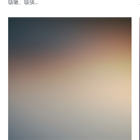
咳嗽、咳痰...